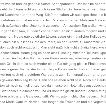
ntritt zahlen und los geht die Safari! Sehr spannend! Das ist eine and
sieht die Zäune nicht und auch keine Städte. Die Tiere haben nicht lang
 und Nashörner über den Weg. Nilpferde haben wir auch gesichtet, die 
bgefahren und haben abends den Park am südlichen Malelane Gate wied
sich außerhalb eine Unterkunft zu suchen. Am zweiten Tag wollten wir e
nur ganz langsam, auf den Schotterpisten eh nicht anders möglich und
zu machen. Heute gab es etliche Löwen, sogar ein männlicher Kollege war
rt, auch ein südliches Gate des Parks, an der Grenze zu Mosambik. An 
rden auch nicht enttäuscht. Man sieht natürlich nicht ständig Tiere, wi
Landschaften. Heute ging es dann also Richtung mittleren Teil zum Op
ben. An Tag 4 wollten wir eine Pause einlegen, allerdings fanden wir d
hsten Ort, in dem es auch wieder einen Parkeingang gibt, in Phalaborwa
r mit eigener Küche. Am fünften Tag sollte es wieder früh auf Safari ge
r wollten noch eine geführte Wanderung zum Sonnenauf oder -untergang,
gewünschten Tag keine. Dann soll es eben nicht sein. Noch ein Faule
sten wir noch schnell umziehen, da in unserem Hotel alles ausgebucht
l war noch ein Zimmer frei und wir konnten gleich unsere Sachen rein
 Toresschluss ans Gate geschafft. Wir mussten richtig Gas geben…. Pu
da Maria Gate im Norden, hier fangen die Tropen an und die Vegetatio