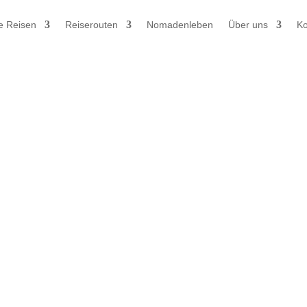
e Reisen
Reiserouten
Nomadenleben
Über uns
Ko