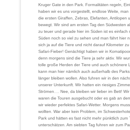
Kruger Gate in den Park. Formalitäten regeln, Ei
haben wir es uns vorgestellt, endlose Weite, man 
die ersten Giraffen, Zebras, Elefanten, Antilopen
bewegt. Wir sind am ersten Tag den Südwesten a
zu teuer und gerade hier im Süden ist es einfach 
Süden noch so viel zu sehen und man fährt hier 
sich ja auf die Tiere und nicht darauf Kilometer 
Safari-Fieber! Genächtigt haben wir in Komatipoo
denn morgens sind die Tiere ja sehr aktiv. Wir wu
tolle große Herden der Tiere und auch schönere 
kann man hier nämlich auch außerhalb des Parks ha
länger bleiben wollen. Also fuhren wir in den näc
unserer Unterkunft. Wir hatten ein riesiges Zimme
Strömen…. Nee, da bleiben wir lieber im Bett! Wi
waren die Touren ausgebucht oder es gab an dem 
wir wieder perfektes Safari-Wetter. Morgens mus
wollten. War aber kein Problem, im Schwesterhote
Park und hätten es fast nicht mehr pünktlich zum
unterschätzen. Am siebten Tag fuhren wir zum Pan