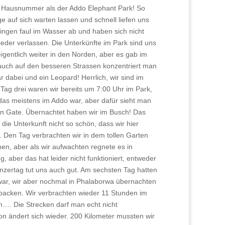
ere Hausnummer als der Addo Elephant Park! So
e auf sich warten lassen und schnell liefen uns
hingen faul im Wasser ab und haben sich nicht
er verlassen. Die Unterkünfte im Park sind uns
igentlich weiter in den Norden, aber es gab im
 auch auf den besseren Strassen konzentriert man
 dabei und ein Leopard! Herrlich, wir sind im
Tag drei waren wir bereits um 7:00 Uhr im Park,
e das meistens im Addo war, aber dafür sieht man
en Gate. Übernachtet haben wir im Busch! Das
ie Unterkunft nicht so schön, dass wir hier
. Den Tag verbrachten wir in dem tollen Garten
hen, aber als wir aufwachten regnete es in
 aber das hat leider nicht funktioniert, entweder
nzertag tut uns auch gut. Am sechsten Tag hatten
 war, wir aber nochmal in Phalaborwa übernachten
 packen. Wir verbrachten wieder 11 Stunden im
h…. Die Strecken darf man echt nicht
n ändert sich wieder. 200 Kilometer mussten wir