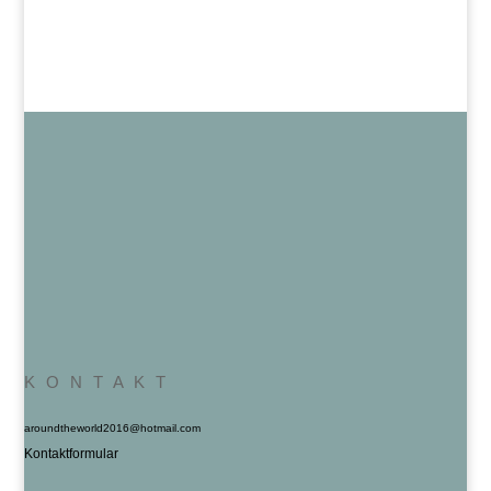
K O N T A K T
aroundtheworld2016@hotmail.com
Kontaktformular