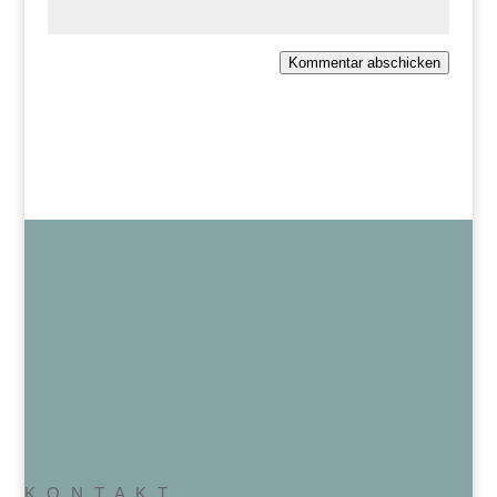
Kommentar abschicken
K O N T A K T