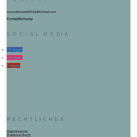
aroundtheworld2016@hotmail.com
Kontaktformular
S O C I A L M E DI A
Folgen
Folgen
Folgen
R E C H T L I C H E S
Impressum
Datenschutz