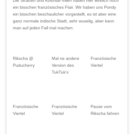
Die Straßen und Kolonial-Villen haben hier wirklich noch
ein bisschen französisches Flair. Wir haben uns Pondy
ein bisschen beschaulicher vorgestellt, es ist aber eine
ganz normale indische Stadt, sehr wuselig, aber kann
man auf jeden Fall mal machen.
Mal ne andere
Rikscha @
Französische
Version des
Puducherry
Viertel
TukTuk's
Französische
Französische
Pause vom
Viertel
Viertel
Rikscha fahren