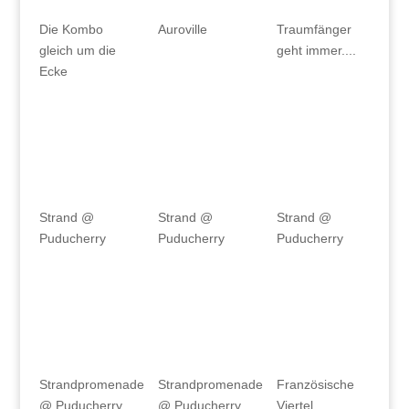
Die Kombo
Auroville
Traumfänger
gleich um die
geht immer....
Ecke
Strand @
Strand @
Strand @
Puducherry
Puducherry
Puducherry
Strandpromenade
Strandpromenade
Französische
@ Puducherry
@ Puducherry
Viertel