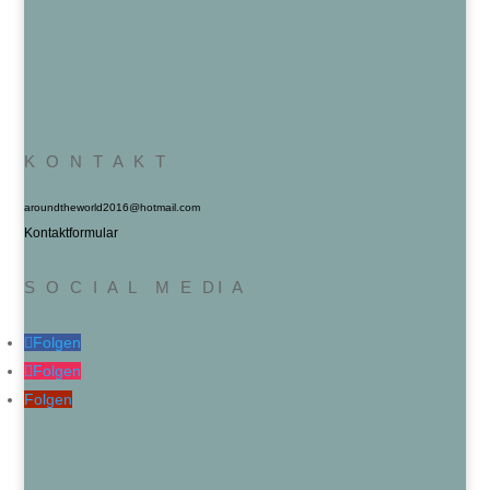
K O N T A K T
aroundtheworld2016@hotmail.com
Kontaktformular
S O C I A L M E DI A
Folgen
Folgen
Folgen