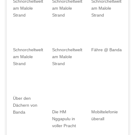
Schnorcheltwelt
Schnorcheltwelt
Schnorcheltwelt
am Malole
am Malole
am Malole
Strand
Strand
Strand
Schnorcheltwelt
Schnorcheltwelt
Fähre @ Banda
am Malole
am Malole
Strand
Strand
Über den
Dächern von
Die HM
Mobiltelefonie
Banda
Nggapulu in
überall
voller Pracht