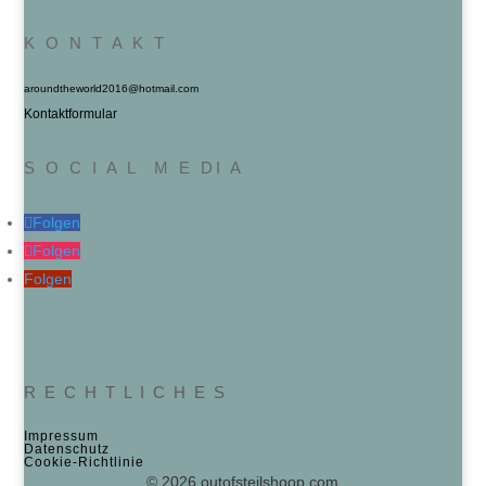
K O N T A K T
aroundtheworld2016@hotmail.com
Kontaktformular
S O C I A L M E DI A
Folgen
Folgen
Folgen
R E C H T L I C H E S
Impressum
Datenschutz
Cookie‑Richtlinie
© 2026 outofsteilshoop.com