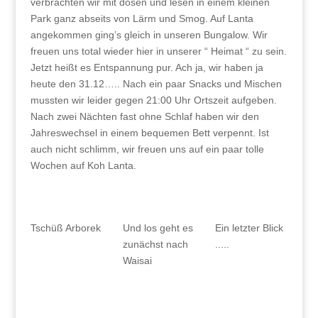
verbrachten wir mit dösen und lesen in einem kleinen
Park ganz abseits von Lärm und Smog. Auf Lanta
angekommen ging’s gleich in unseren Bungalow. Wir
freuen uns total wieder hier in unserer “ Heimat “ zu sein.
Jetzt heißt es Entspannung pur. Ach ja, wir haben ja
heute den 31.12….. Nach ein paar Snacks und Mischen
mussten wir leider gegen 21:00 Uhr Ortszeit aufgeben.
Nach zwei Nächten fast ohne Schlaf haben wir den
Jahreswechsel in einem bequemen Bett verpennt. Ist
auch nicht schlimm, wir freuen uns auf ein paar tolle
Wochen auf Koh Lanta.
Tschüß Arborek
Und los geht es
Ein letzter Blick
zunächst nach
.....
Waisai