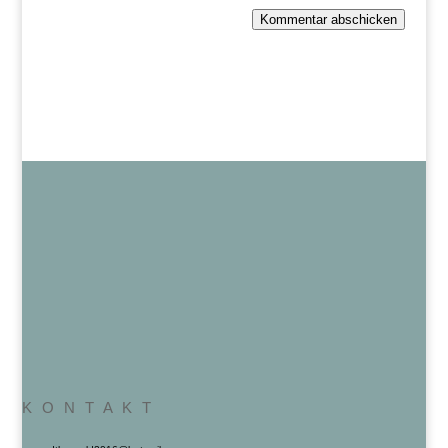
Kommentar abschicken
K O N T A K T