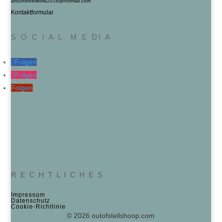
aroundtheworld2016@hotmail.com
Kontaktformular
S O C I A L M E DI A
Folgen
Folgen
Folgen
R E C H T L I C H E S
Impressum
Datenschutz
Cookie‑Richtlinie
© 2026 outofsteilshoop.com