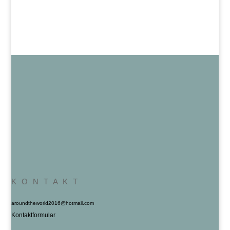
K O N T A K T
aroundtheworld2016@hotmail.com
Kontaktformular