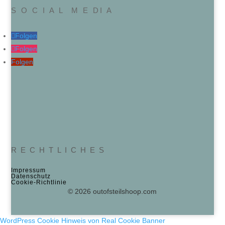
S O C I A L M E DI A
Folgen
Folgen
Folgen
R E C H T L I C H E S
Impressum
Datenschutz
Cookie‑Richtlinie
© 2026 outofsteilshoop.com
WordPress Cookie Hinweis von Real Cookie Banner