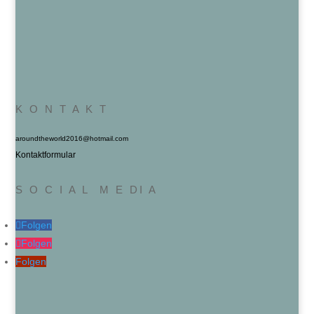
K O N T A K T
aroundtheworld2016@hotmail.com
Kontaktformular
S O C I A L M E DI A
Folgen
Folgen
Folgen