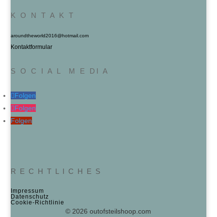
K O N T A K T
aroundtheworld2016@hotmail.com
Kontaktformular
S O C I A L M E DI A
Folgen
Folgen
Folgen
R E C H T L I C H E S
Impressum
Datenschutz
Cookie‑Richtlinie
© 2026 outofsteilshoop.com