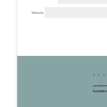
Website
K O N
aroundthewo
Kontaktfor