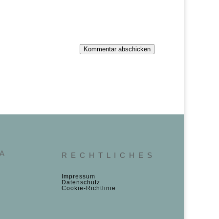
Kommentar abschicken
 A
R E C H T L I C H E S
Impressum
Datenschutz
Cookie‑Richtlinie