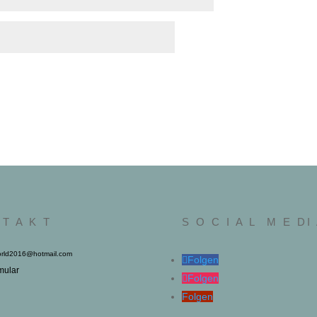
 T A K T
S O C I A L M E DI
rld2016@hotmail.com
Folgen
mular
Folgen
Folgen