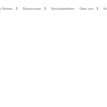
e Reisen
Reiserouten
Nomadenleben
Über uns
Ko