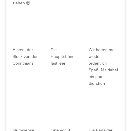
ziehen 😉
Hinten, der
Die
Wir hatten mal
Block von den
Haupttribüne
wieder
Corinthians
fast leer
ordentlich
Spaß. Mit dabei
ein paar
Bierchen
Fluminense
Eine von 4
Die Fans der