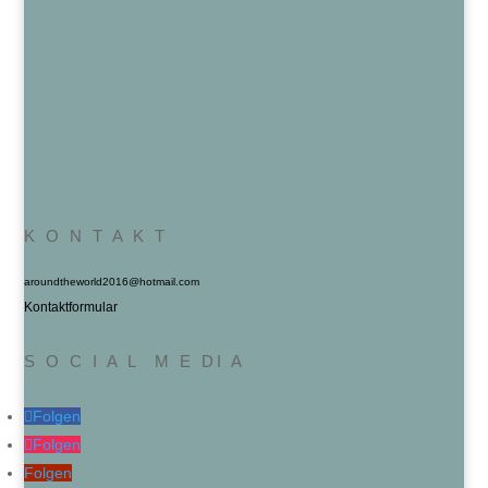
K O N T A K T
aroundtheworld2016@hotmail.com
Kontaktformular
S O C I A L M E DI A
Folgen
Folgen
Folgen