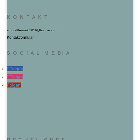
K O N T A K T
aroundtheworld2016@hotmail.com
Kontaktformular
S O C I A L M E DI A
Folgen
Folgen
Folgen
R E C H T L I C H E S