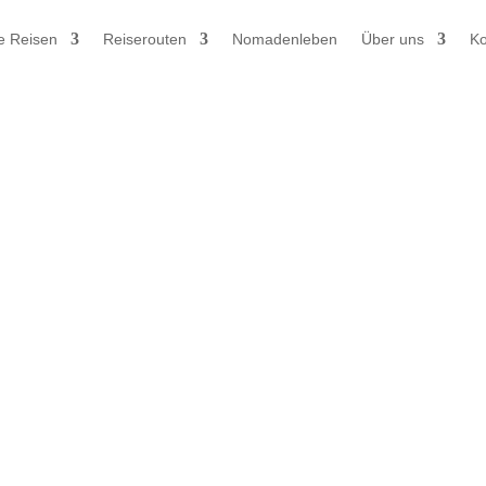
e Reisen
Reiserouten
Nomadenleben
Über uns
Ko