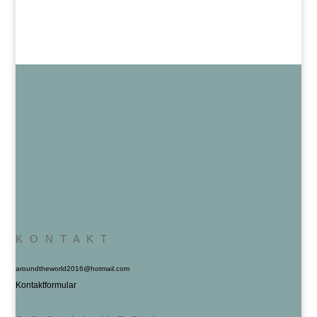
K O N T A K T
aroundtheworld2016@hotmail.com
Kontaktformular