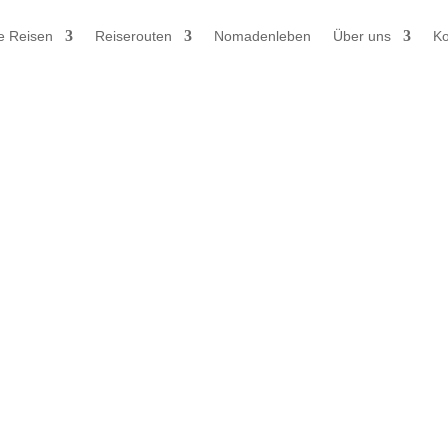
e Reisen
Reiserouten
Nomadenleben
Über uns
Ko