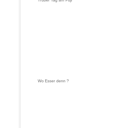
Trüber Tag am Fuji
Wo Esser denn ?