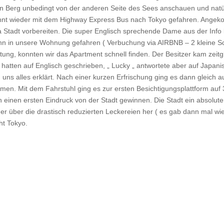
den Berg unbedingt von der anderen Seite des Sees anschauen und natür
annt wieder mit dem Highway Express Bus nach Tokyo gefahren. Angek
a Stadt vorbereiten. Die super Englisch sprechende Dame aus der Info 
ann in unsere Wohnung gefahren ( Verbuchung via AIRBNB – 2 kleine
eitung, konnten wir das Apartment schnell finden. Der Besitzer kam zeit
hatten auf Englisch geschrieben, „ Lucky „ antwortete aber auf Japani
ns alles erklärt. Nach einer kurzen Erfrischung ging es dann gleich a
men. Mit dem Fahrstuhl ging es zur ersten Besichtigungsplattform auf
en einen ersten Eindruck von der Stadt gewinnen. Die Stadt ein absolut
 über die drastisch reduzierten Leckereien her ( es gab dann mal wie
ht Tokyo.