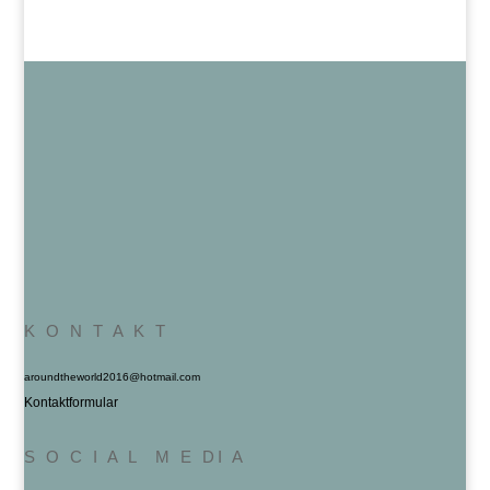
K O N T A K T
aroundtheworld2016@hotmail.com
Kontaktformular
S O C I A L M E DI A