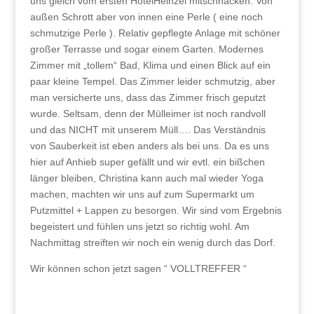
uns gleich vom ersten HotelHeinzel mitschnacken. Von
außen Schrott aber von innen eine Perle ( eine noch
schmutzige Perle ). Relativ gepflegte Anlage mit schöner
großer Terrasse und sogar einem Garten. Modernes
Zimmer mit „tollem“ Bad, Klima und einen Blick auf ein
paar kleine Tempel. Das Zimmer leider schmutzig, aber
man versicherte uns, dass das Zimmer frisch geputzt
wurde. Seltsam, denn der Mülleimer ist noch randvoll
und das NICHT mit unserem Müll…. Das Verständnis
von Sauberkeit ist eben anders als bei uns. Da es uns
hier auf Anhieb super gefällt und wir evtl. ein bißchen
länger bleiben, Christina kann auch mal wieder Yoga
machen, machten wir uns auf zum Supermarkt um
Putzmittel + Lappen zu besorgen. Wir sind vom Ergebnis
begeistert und fühlen uns jetzt so richtig wohl. Am
Nachmittag streiften wir noch ein wenig durch das Dorf.
Wir können schon jetzt sagen “ VOLLTREFFER “