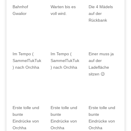
Bahnhof
Warten bis es
Die 4 Mädels
Gwalior
voll wird.
auf der
Rückbank
Im Tempo (
Im Tempo (
Einer muss ja
SammelTukTuk
SammelTukTuk
auf der
) nach Orchha
) nach Orchha
Ladefläche
sitzen 😉
Erste tolle und
Erste tolle und
Erste tolle und
bunte
bunte
bunte
Eindrücke von
Eindrücke von
Eindrücke von
Orchha
Orchha
Orchha