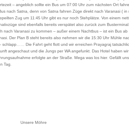
tezeit – angeblich sollte ein Bus um 07:00 Uhr zum nächsten Ort fahre
Bus nach Satna, denn von Satna fahren Züge direkt nach Varanasi ( i
peilten Zug um 11:45 Uhr gibt es nur noch Stehplätze. Von einem nett
tivzüge sind ebenfalls bereits verspätet also zurück zum Busterminal. E
ch nach Varanasi zu kommen – außer einem Nachtbus – ist ein Bus ab
nasi. Der Plan B steht bereits also nehmen wir die 15:30 Uhr Mühle nac
schlapp…… Die Fahrt geht flott und wir erreichen Prayagraj tatsächli
ft angeschaut und die Jungs per WA angefunkt. Das Hotel haben wir d
rungsaufnahme erfolgte an der Straße. Mega was los hier. Gefällt uns
en Tag.
Unsere Möhre