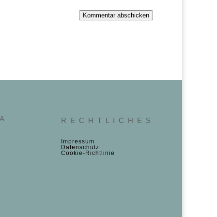
Kommentar abschicken
 A
R E C H T L I C H E S
Impressum
Datenschutz
Cookie‑Richtlinie