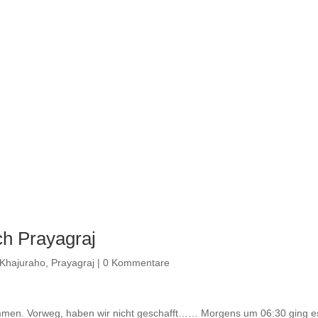
ch Prayagraj
Khajuraho
,
Prayagraj
|
0 Kommentare
mmen. Vorweg, haben wir nicht geschafft…… Morgens um 06:30 ging es 