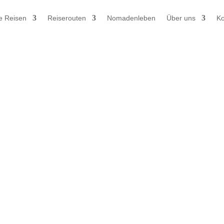
e Reisen
Reiserouten
Nomadenleben
Über uns
Ko