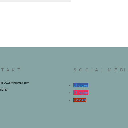
 T A K T
S O C I A L M E DI
rld2016@hotmail.com
Folgen
mular
Folgen
Folgen