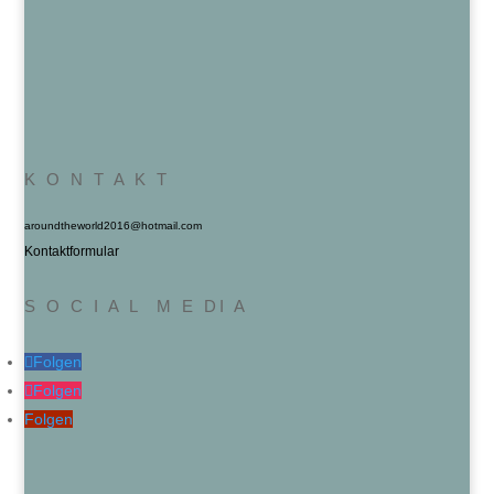
K O N T A K T
aroundtheworld2016@hotmail.com
Kontaktformular
S O C I A L M E DI A
Folgen
Folgen
Folgen