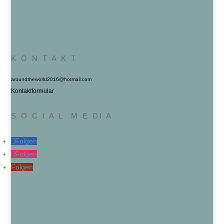
K O N T A K T
aroundtheworld2016@hotmail.com
Kontaktformular
S O C I A L M E DI A
Folgen
Folgen
Folgen