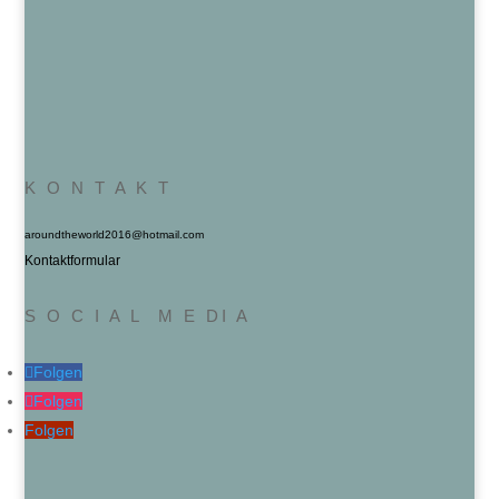
K O N T A K T
aroundtheworld2016@hotmail.com
Kontaktformular
S O C I A L M E DI A
Folgen
Folgen
Folgen