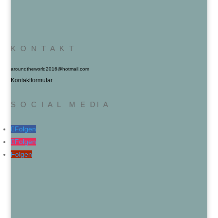
K O N T A K T
aroundtheworld2016@hotmail.com
Kontaktformular
S O C I A L M E DI A
Folgen
Folgen
Folgen