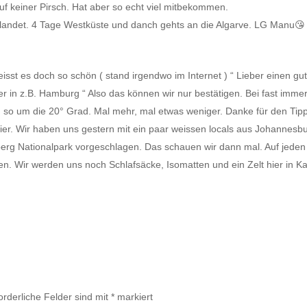
uf keiner Pirsch. Hat aber so echt viel mitbekommen.
gelandet. 4 Tage Westküste und danch gehts an die Algarve. LG Manu😘
isst es doch so schön ( stand irgendwo im Internet ) “ Lieber einen gu
 in z.B. Hamburg “ Also das können wir nur bestätigen. Bei fast imme
 so um die 20° Grad. Mal mehr, mal etwas weniger. Danke für den Ti
sier. Wir haben uns gestern mit ein paar weissen locals aus Johannesb
erg Nationalpark vorgeschlagen. Das schauen wir dann mal. Auf jeden 
. Wir werden uns noch Schlafsäcke, Isomatten und ein Zelt hier in K
orderliche Felder sind mit
*
markiert