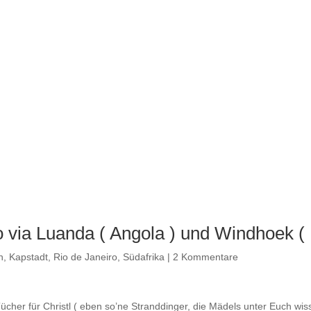
o via Luanda ( Angola ) und Windhoek (
n
,
Kapstadt
,
Rio de Janeiro
,
Südafrika
|
2 Kommentare
cher für Christl ( eben so’ne Stranddinger, die Mädels unter Euch wis