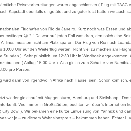
 Sämtliche Reisevorbereitungen waren abgeschlossen ( Flug mit TAAG 
ach Kapstadt ebenfalls eingetütet und zu guter letzt hatten wir auch s
rnationalen Flughafen von Rio de Janeiro. Kurz noch was Essen und a
eumsflieger 😉 ? “ Da war auf jeden Fall was dran, den solch eine Beinf
 Airlines mussten nicht am Platz sparen. Der Flug von Rio nach Luanda
10:00 Uhr auf den Weiterflug warten. Nicht viel zu machen am Flugha
e Stunden ). Sehr pünktlich um 12:30 Uhr in Windhoek angekommen. Wi
mzubuchen ( Abflug 15:00 Uhr ). Also gleich zum Schalter von Namibia 
8,00 pro Person.
 wird dann von irgendwo in Afrika nach Hause sein. Schon komisch, ei
 jetzt wieder gleichauf mit Muggensturm, Hamburg und Steilshoop . Das
terkunft. Wie immer in Großstädten, buchten wir über’s Internet ein k
 City Bowl ). Wir bekamen eine kurze Einweisung von Yannick und dan
 was wir je – zu diesem Wahnsinnspreis – bekommen haben. Echter Lux