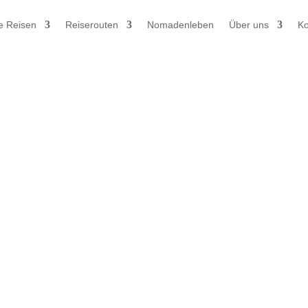
e Reisen
Reiserouten
Nomadenleben
Über uns
Ko