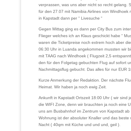
verprassen, was uns aber nicht so recht gelang.
für den 27.07 mit Namibia Airlines von Windhoek n
in Kapstadt dann per “ Livesuche “
Gegen Mittag ging es dann per City Bus zum inte
Flieger welches ich an Klaus geschickt habe “ Mus
waren die Ticketpreise noch extrem hoch aber die
06:30 Uhr in Luanda angekommen mussten wir bis 
mit TAAG nach Windhoek ( Flugzeit 2,5 entspannt
den für den Folgetag gebuchten Flug auf sofort u
Nachmittagsflug gebucht. Das alles für nur EUR 1
Kurze Anmerkung der Redaktion. Der nächste Flug
Heimat. Wir haben ja noch ewig Zeit.
Ankunft in Kapstadt Ortszeit 18:00 Uhr ( wir sind
die WIFI Zone, denn wir brauchten ja noch eine Un
uns am Busbahnhof im Zentrum von Kapstadt ab (
Wohnung ist der absoluter Knaller und das beste
Nacht ( 40qm mit Küche und und und, geil ).