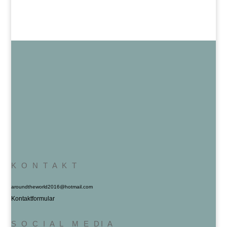
K O N T A K T
aroundtheworld2016@hotmail.com
Kontaktformular
S O C I A L M E DI A