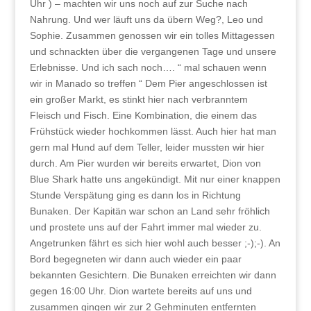
Uhr ) – machten wir uns noch auf zur Suche nach
Nahrung. Und wer läuft uns da übern Weg?, Leo und
Sophie. Zusammen genossen wir ein tolles Mittagessen
und schnackten über die vergangenen Tage und unsere
Erlebnisse. Und ich sach noch…. “ mal schauen wenn
wir in Manado so treffen “ Dem Pier angeschlossen ist
ein großer Markt, es stinkt hier nach verbranntem
Fleisch und Fisch. Eine Kombination, die einem das
Frühstück wieder hochkommen lässt. Auch hier hat man
gern mal Hund auf dem Teller, leider mussten wir hier
durch. Am Pier wurden wir bereits erwartet, Dion von
Blue Shark hatte uns angekündigt. Mit nur einer knappen
Stunde Verspätung ging es dann los in Richtung
Bunaken. Der Kapitän war schon an Land sehr fröhlich
und prostete uns auf der Fahrt immer mal wieder zu.
Angetrunken fährt es sich hier wohl auch besser ;-);-). An
Bord begegneten wir dann auch wieder ein paar
bekannten Gesichtern. Die Bunaken erreichten wir dann
gegen 16:00 Uhr. Dion wartete bereits auf uns und
zusammen gingen wir zur 2 Gehminuten entfernten