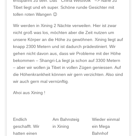
entspannt zu sein. Das “ China Westvolk “ –> Nähe zu
Tibet liegt und eh super. Schöne runde Gesichter mit
tollen roten Wangen 😉
Wir werden in Xining 2 Nächte verweilen. Hier ist zwar
nicht groß was los, möchten aber die Zeit nutzen um
unsere Körper an die Höhe zu gewöhnen. Xining liegt auf
knapp 2300 Metern und ist dadurch prädestiniert. Wir
gehen nicht davon aus, dass wir Probleme mit der Höhe
bekommen – Shangri-La liegt ja schon auf 3300 Metern
– aber wir wollen ja Tibet in vollen Zügen geniessen. Auf
die Höhenkrankheit können wir gern verzichten. Also sind
wir auch gern mal vernünftig.
Ahoi aus Xining !
Endlich
Am Bahnsteig
Wieder einmal
geschafft. Wir
in Xining
ein Mega
hatten einen
Bahnhof