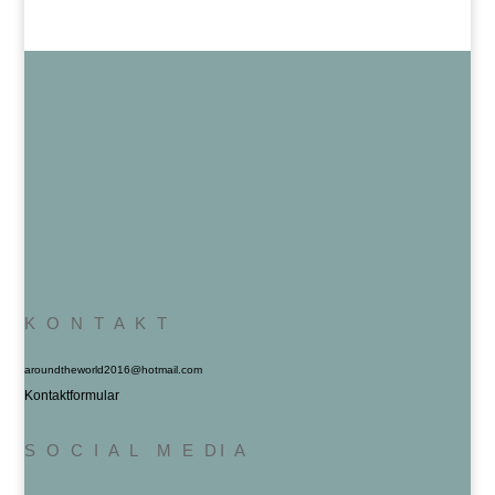
K O N T A K T
aroundtheworld2016@hotmail.com
Kontaktformular
S O C I A L M E DI A