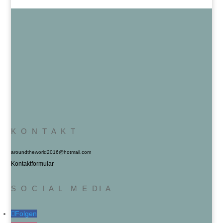
K O N T A K T
aroundtheworld2016@hotmail.com
Kontaktformular
S O C I A L M E DI A
Folgen