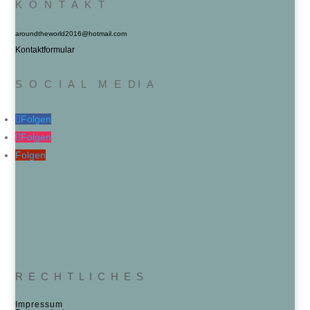
K O N T A K T
aroundtheworld2016@hotmail.com
Kontaktformular
S O C I A L M E DI A
Folgen
Folgen
Folgen
R E C H T L I C H E S
Impressum