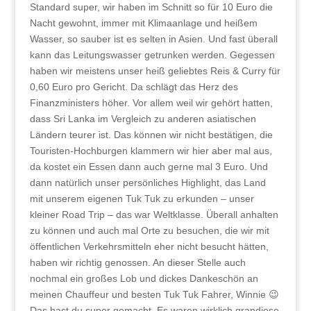
Standard super, wir haben im Schnitt so für 10 Euro die
Nacht gewohnt, immer mit Klimaanlage und heißem
Wasser, so sauber ist es selten in Asien. Und fast überall
kann das Leitungswasser getrunken werden. Gegessen
haben wir meistens unser heiß geliebtes Reis & Curry für
0,60 Euro pro Gericht. Da schlägt das Herz des
Finanzministers höher. Vor allem weil wir gehört hatten,
dass Sri Lanka im Vergleich zu anderen asiatischen
Ländern teurer ist. Das können wir nicht bestätigen, die
Touristen-Hochburgen klammern wir hier aber mal aus,
da kostet ein Essen dann auch gerne mal 3 Euro. Und
dann natürlich unser persönliches Highlight, das Land
mit unserem eigenen Tuk Tuk zu erkunden – unser
kleiner Road Trip – das war Weltklasse. Überall anhalten
zu können und auch mal Orte zu besuchen, die wir mit
öffentlichen Verkehrsmitteln eher nicht besucht hätten,
haben wir richtig genossen. An dieser Stelle auch
nochmal ein großes Lob und dickes Dankeschön an
meinen Chauffeur und besten Tuk Tuk Fahrer, Winnie 😉
Das hast du super gemacht. Es waren wirklich grandiose