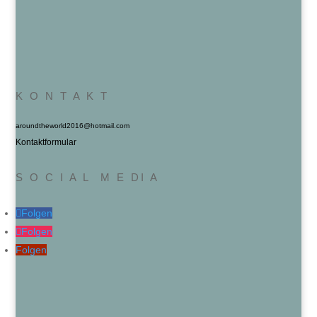
K O N T A K T
aroundtheworld2016@hotmail.com
Kontaktformular
S O C I A L M E DI A
Folgen
Folgen
Folgen