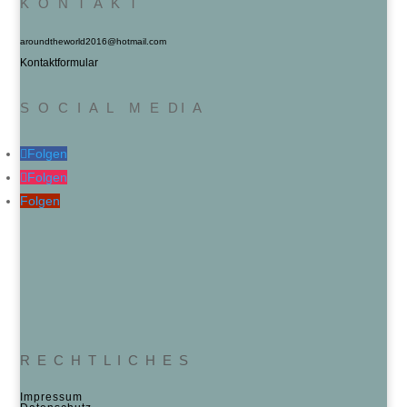
K O N T A K T
aroundtheworld2016@hotmail.com
Kontaktformular
S O C I A L M E DI A
Folgen
Folgen
Folgen
R E C H T L I C H E S
Impressum