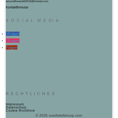
aroundtheworld2016@hotmail.com
Kontaktformular
S O C I A L M E DI A
Folgen
Folgen
Folgen
R E C H T L I C H E S
Impressum
Datenschutz
Cookie‑Richtlinie
© 2026 outofsteilshoop.com