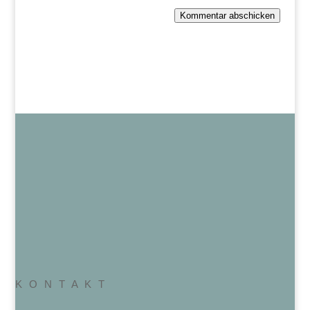
Kommentar abschicken
K O N T A K T