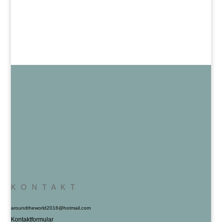
K O N T A K T
aroundtheworld2016@hotmail.com
Kontaktformular