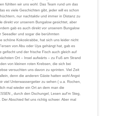
ten fühlten wir uns wohl. Das Team rund um das
das es viele Geschichten gibt, jeder will es schon
hüchtern, nur nachtaktiv und immer in Distanz zu
e direkt vor unserem Bungalow gesichtet, aber
ußerdem gab es auch direkt vor unserem Bungalow
 Seeadler und sogar die berühmten
e schöne Kokoskrabbe, hat sich uns leider nicht
 Fersen von Abu oder Uya gehängt hat, gab es
efischt und der frische Fisch auch gleich auf
chsten Ort – Insel aufwärts – zu Fuß am Strand
den von kleinen roten Krebsen, die sich bei
bse versuchten uns davon zu sprinten. Viel Zeit
allein, denn die anderen Gäste hatten wohl Angst
 viel Unterwassergetier zu sehen ( u.a. Rochen,
dlich mal wieder ein Ort an dem man die
EESSEN „ durch den Dschungel, Lesen auf’m Steg,
Der Abschied fiel uns richtig schwer. Aber mal