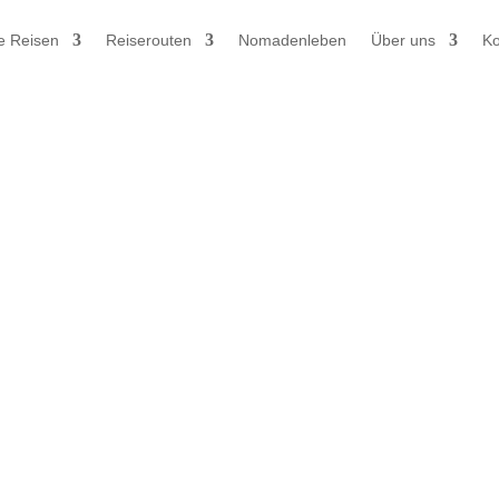
e Reisen
Reiserouten
Nomadenleben
Über uns
Ko