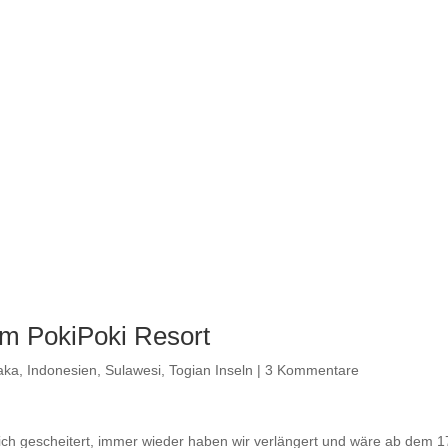
im PokiPoki Resort
aka
,
Indonesien
,
Sulawesi
,
Togian Inseln
|
3 Kommentare
glich gescheitert, immer wieder haben wir verlängert und wäre ab dem 