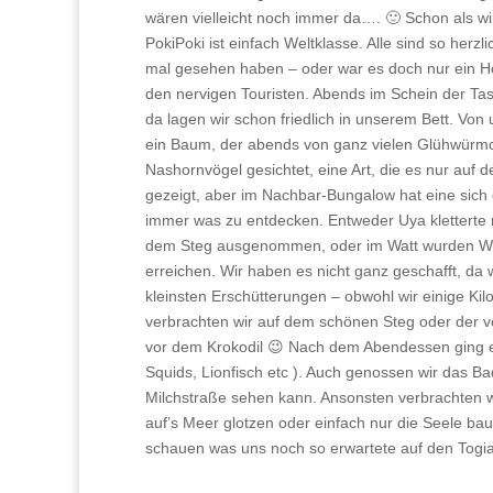
wären vielleicht noch immer da…. 🙂 Schon als w
PokiPoki ist einfach Weltklasse. Alle sind so herzl
mal gesehen haben – oder war es doch nur ein Hol
den nervigen Touristen. Abends im Schein der Ta
da lagen wir schon friedlich in unserem Bett. V
ein Baum, der abends von ganz vielen Glühwürm
Nashornvögel gesichtet, eine Art, die es nur auf
gezeigt, aber im Nachbar-Bungalow hat eine sich
immer was zu entdecken. Entweder Uya kletterte 
dem Steg ausgenommen, oder im Watt wurden Wür
erreichen. Wir haben es nicht ganz geschafft, da
kleinsten Erschütterungen – obwohl wir einige K
verbrachten wir auf dem schönen Steg oder der vo
vor dem Krokodil 😉 Nach dem Abendessen ging e
Squids, Lionfisch etc ). Auch genossen wir das B
Milchstraße sehen kann. Ansonsten verbrachten w
auf’s Meer glotzen oder einfach nur die Seele bau
schauen was uns noch so erwartete auf den Tog