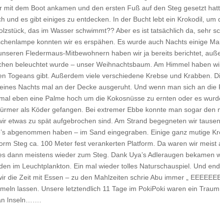
ir mit dem Boot ankamen und den ersten Fuß auf den Steg gesetzt hat
ich und es gibt einiges zu entdecken. In der Bucht lebt ein Krokodil, um 
zstück, das im Wasser schwimmt?? Aber es ist tatsächlich da, sehr sc
schenlampe konnten wir es erspähen. Es wurde auch Nachts einige Mal
on unseren Fledermaus-Mitbewohnern haben wir ja bereits berichtet, a
chen beleuchtet wurde – unser Weihnachtsbaum. Am Himmel haben wir
 den Togeans gibt. Außerdem viele verschiedene Krebse und Krabben. Di
 eines Nachts mal an der Decke ausgeruht. Und wenn man sich an die
mal eben eine Palme hoch um die Kokosnüsse zu ernten oder es wurde g
mer als Köder gefangen. Bei extremer Ebbe konnte man sogar den nä
 wir etwas zu spät aufgebrochen sind. Am Strand begegneten wir tausen
ilo’s abgenommen haben – im Sand eingegraben. Einige ganz mutige Kre
rm Steg ca. 100 Meter fest verankerten Platform. Da waren wir meist 
s dann meistens wieder zum Steg. Dank Uya’s Adleraugen bekamen wir
aden im Leuchtplankton. Ein mal wieder tolles Naturschauspiel. Und en
ir die Zeit mit Essen – zu den Mahlzeiten schrie Abu immer „ EEEEE
meln lassen. Unsere letztendlich 11 Tage im PokiPoki waren ein Traum. 
ian Inseln…….