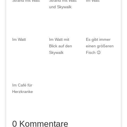
Strand mit Watt
Strand mit Watt
Im Watt
und Skywalk
Im Watt
Im Watt mit
Es gibt immer
Blick auf den
einen größeren
Skywalk
Fisch 😉
Im Café für
Herzkranke
0 Kommentare