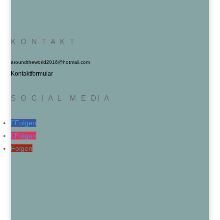
K O N T A K T
aroundtheworld2016@hotmail.com
Kontaktformular
S O C I A L M E DI A
Folgen
Folgen
Folgen