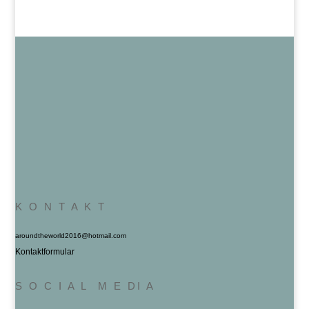
K O N T A K T
aroundtheworld2016@hotmail.com
Kontaktformular
S O C I A L M E DI A