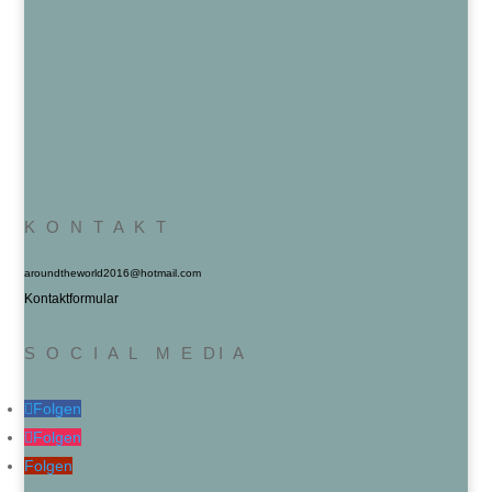
K O N T A K T
aroundtheworld2016@hotmail.com
Kontaktformular
S O C I A L M E DI A
Folgen
Folgen
Folgen