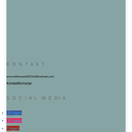
K O N T A K T
aroundtheworld2016@hotmail.com
Kontaktformular
S O C I A L M E DI A
Folgen
Folgen
Folgen